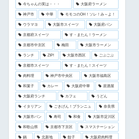
今ちゃんの実は・・・
大阪府ラーメン
神戸市
中華
モモコのOH！ソレ！み～よ！
ウラマヨ
大阪市スイーツ
大阪府パン
京都府スイーツ
す・またん！ラーメン
京都市中京区
梅田
大阪市ラーメン
ランチ
ZIP!
大阪市西区
ごぶごぶ
京都市スイーツ
す・またん！スイーツ
肉料理
神戸市中央区
大阪市福島区
和菓子
カレー
大阪府中華
居酒屋
大阪府ランチ
カフェ
うどん
イタリアン
ごきげん！ブランニュ
奈良県
大阪市パン
寿司
和食
大阪市淀川区
和歌山県
京都市下京区
スマステーション
鍋
北新地
餃子
大阪府肉料理