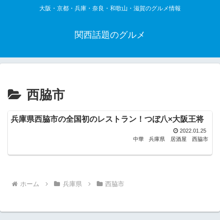
大阪・京都・兵庫・奈良・和歌山・滋賀のグルメ情報
関西話題のグルメ
西脇市
兵庫県西脇市の全国初のレストラン！つぼ八×大阪王将
2022.01.25
中華
兵庫県
居酒屋
西脇市
ホーム
兵庫県
西脇市