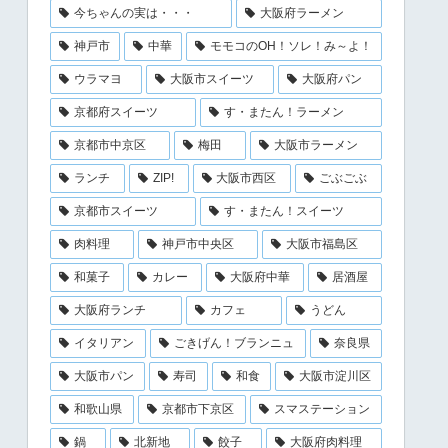
今ちゃんの実は・・・
大阪府ラーメン
神戸市
中華
モモコのOH！ソレ！み～よ！
ウラマヨ
大阪市スイーツ
大阪府パン
京都府スイーツ
す・またん！ラーメン
京都市中京区
梅田
大阪市ラーメン
ランチ
ZIP!
大阪市西区
ごぶごぶ
京都市スイーツ
す・またん！スイーツ
肉料理
神戸市中央区
大阪市福島区
和菓子
カレー
大阪府中華
居酒屋
大阪府ランチ
カフェ
うどん
イタリアン
ごきげん！ブランニュ
奈良県
大阪市パン
寿司
和食
大阪市淀川区
和歌山県
京都市下京区
スマステーション
鍋
北新地
餃子
大阪府肉料理