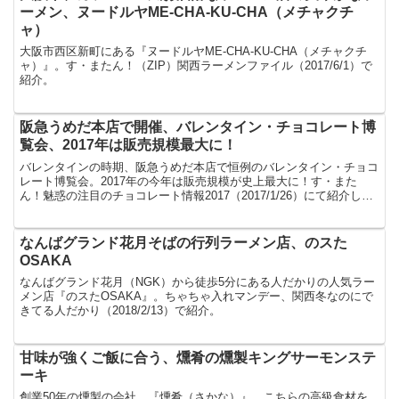
ーメン、ヌードルヤME-CHA-KU-CHA（メチャクチ
ャ）
大阪市西区新町にある『ヌードルヤME-CHA-KU-CHA（メチャクチ
ャ）』。す・またん！（ZIP）関西ラーメンファイル（2017/6/1）で
紹介。
阪急うめだ本店で開催、バレンタイン・チョコレート博
覧会、2017年は販売規模最大に！
バレンタインの時期、阪急うめだ本店で恒例のバレンタイン・チョコ
レート博覧会。2017年の今年は販売規模が史上最大に！す・また
ん！魅惑の注目のチョコレート情報2017（2017/1/26）にて紹介して
ました。
なんばグランド花月そばの行列ラーメン店、のスた
OSAKA
なんばグランド花月（NGK）から徒歩5分にある人だかりの人気ラー
メン店『のスたOSAKA』。ちゃちゃ入れマンデー、関西冬なのにで
きてる人だかり（2018/2/13）で紹介。
甘味が強くご飯に合う、燻肴の燻製キングサーモンステ
ーキ
創業50年の燻製の会社、『燻肴（さかな）』。こちらの高級食材を