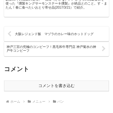
使った『燻製キングサーモンステーキ燻製』が絶品とのこと。す・ま
たん！春に食べたいおとり寄せ品(2017/3/21）で紹介。
大阪レジェンド飯 マヅラのカレー味のホットドッグ
神戸三宮の究極のコンビーフ！黒毛和牛専門店 神戸菊水の神
戸牛コンビーフ
コメント
コメントを書き込む
ホーム
メニュー
パン