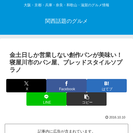
大阪・京都・兵庫・奈良・和歌山・滋賀のグルメ情報
関西話題のグルメ
金土日しか営業しない創作パンが美味い！
寝屋川市のパン屋、ブレッドスタイルソプ
ラノ
X
Facebook
はてブ
LINE
コピー
2016.10.10
記事内に広告が含まれています。