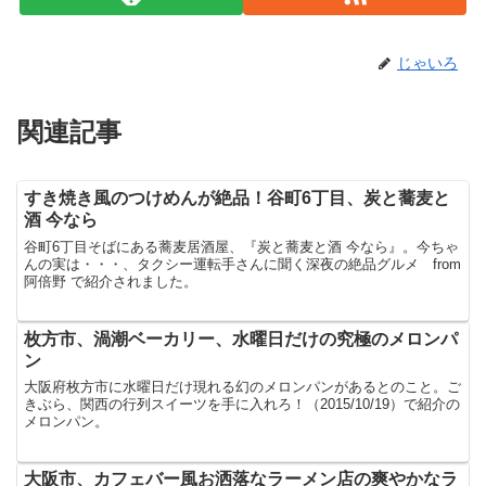
じゃいろ
関連記事
すき焼き風のつけめんが絶品！谷町6丁目、炭と蕎麦と
酒 今なら
谷町6丁目そばにある蕎麦居酒屋、『炭と蕎麦と酒 今なら』。今ちゃ
んの実は・・・、タクシー運転手さんに聞く深夜の絶品グルメ from
阿倍野 で紹介されました。
枚方市、渦潮ベーカリー、水曜日だけの究極のメロンパ
ン
大阪府枚方市に水曜日だけ現れる幻のメロンパンがあるとのこと。ご
きぶら、関西の行列スイーツを手に入れろ！（2015/10/19）で紹介の
メロンパン。
大阪市、カフェバー風お洒落なラーメン店の爽やかなラ