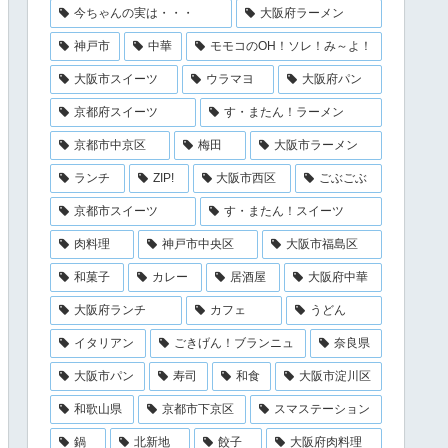
今ちゃんの実は・・・
大阪府ラーメン
神戸市
中華
モモコのOH！ソレ！み～よ！
大阪市スイーツ
ウラマヨ
大阪府パン
京都府スイーツ
す・またん！ラーメン
京都市中京区
梅田
大阪市ラーメン
ランチ
ZIP!
大阪市西区
ごぶごぶ
京都市スイーツ
す・またん！スイーツ
肉料理
神戸市中央区
大阪市福島区
和菓子
カレー
居酒屋
大阪府中華
大阪府ランチ
カフェ
うどん
イタリアン
ごきげん！ブランニュ
奈良県
大阪市パン
寿司
和食
大阪市淀川区
和歌山県
京都市下京区
スマステーション
鍋
北新地
餃子
大阪府肉料理