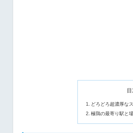
目
どろどろ超濃厚な
極鶏の最寄り駅と