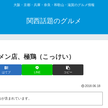
大阪・京都・兵庫・奈良・和歌山・滋賀のグルメ情報
関西話題のグルメ
メン店、極鶏（こっけい）
はてブ
LINE
コピー
2018.06.18
告が含まれています。