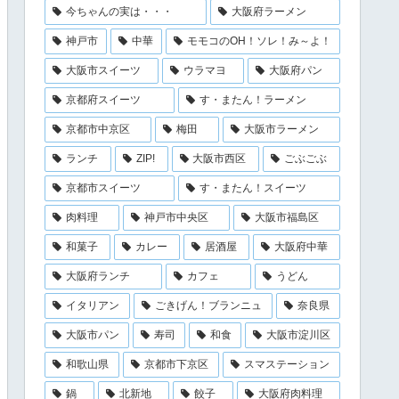
今ちゃんの実は・・・
大阪府ラーメン
神戸市
中華
モモコのOH！ソレ！み～よ！
大阪市スイーツ
ウラマヨ
大阪府パン
京都府スイーツ
す・またん！ラーメン
京都市中京区
梅田
大阪市ラーメン
ランチ
ZIP!
大阪市西区
ごぶごぶ
京都市スイーツ
す・またん！スイーツ
肉料理
神戸市中央区
大阪市福島区
和菓子
カレー
居酒屋
大阪府中華
大阪府ランチ
カフェ
うどん
イタリアン
ごきげん！ブランニュ
奈良県
大阪市パン
寿司
和食
大阪市淀川区
和歌山県
京都市下京区
スマステーション
鍋
北新地
餃子
大阪府肉料理