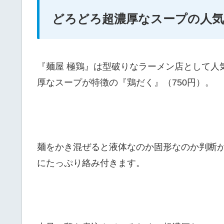
どろどろ超濃厚なスープの人
『麺屋 極鶏』は型破りなラーメン店として人
厚なスープが特徴の『鶏だく』（750円）。
麺をかき混ぜると液体なのか固形なのか判断
にたっぷり絡み付きます。