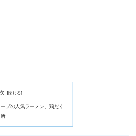
次
スープの人気ラーメン、鶏だく
場所