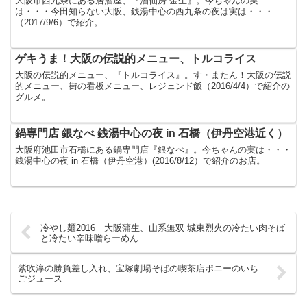
大阪市西九条にある居酒屋、『酒仙房 金生』。今ちゃんの実
は・・・今田知らない大阪、銭湯中心の西九条の夜は実は・・・
（2017/9/6）で紹介。
ゲキうま！大阪の伝説的メニュー、トルコライス
大阪の伝説的メニュー、『トルコライス』。す・またん！大阪の伝説
的メニュー、街の看板メニュー、レジェンド飯（2016/4/4）で紹介の
グルメ。
鍋専門店 銀なべ 銭湯中心の夜 in 石橋（伊丹空港近く）
大阪府池田市石橋にある鍋専門店『銀なべ』。今ちゃんの実は・・・
銭湯中心の夜 in 石橋（伊丹空港）(2016/8/12）で紹介のお店。
冷やし麺2016 大阪蒲生、山系無双 城東烈火の冷たい肉そば
と冷たい辛味噌らーめん
紫吹淳の勝負差し入れ、宝塚劇場そばの喫茶店ポニーのいち
ごジュース