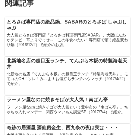
関連記事
とろさば専門店の絶品鍋、SABARのとろさば しゃぶし
ゃぶ
大人気とろさば専門店『とろさば料理専門店SABAR』。大阪ほんわ
かテレビ 耳よりでっせ～ この冬食べたい！専門店で頂く絶品変わ
り鍋（2016/12/2）で紹介のお店。
北新地名店の超目玉ランチ、てんぷら木坂の特製海老天
丼
北新地の名店『てんぷら木坂』の超目玉ランチ『特製海老天丼』。モ
モコのOH！ソレ！み～よ！お値打ちランチハウマッチ（2017/4/22）
で紹介。
ラーメン屋なのに焼きそばが大人気！南ばん亭
ラーメン屋なのに焼きそばが大人気という豊中市の『南ばん亭』。ち
ゃちゃ入れマンデー 関西ウマいもん調査SP（2017/7/4）で紹介。
奇跡の居酒屋 酒仙房金生、西九条の夜は実は・・・