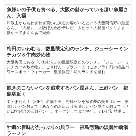
魚嫌いの子供も食べる、大阪の儲かっている凄い魚屋さ
ん、入福
和歌山からもわざわざ買いに来るお客がいるという大阪阿倍野の魚屋
さん、『入福』。大阪ほんわかテレビ、大ヒットの秘密パクリます
儲かってまんんぁで紹介。
梅田のいわむら、数量限定幻のランチ、ジューシーミン
チカツ＆牛肉炒め物
大阪梅田にある『いわむら』の数量限定幻のランチ、『ジューシーミ
ンチカツ＆炒め物』。ごきげん！ブランニュ（ごきブラ）幻の絶品パ
ワースポットウォーカー、数量限定！幻のランチを巡れ
（2014/12/1）にて紹介してました。
飽きのこないパンを追求するパン屋さん、三好パン 都
島駅近く
す・またん！（ZIP!）名物企画、究極パンを探す夢の美食リレー、美
味しいパン教えて！あなたのお店より美味しいパン屋さん教えて下さ
い18で紹介の三好パン 。オープンしてまだ半年、テレビ初登場の
パン屋さん。
牡蠣の旨味がたっぷりの貝ラー 福島壱麺の淡麗牡蠣湯
ラーメン