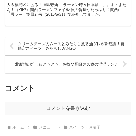
大阪福島区にある『福島壱麺 ～ラーメン時々日本酒～』。す・また
ん！（ZIP!）関西ラーメンファイル 貝の旨味がたっぷり！関西に
「貝ラー」旋風到来（2016/5/31）で紹介してました。
クリームチーズのムースとみたらし風醤油ダレが新感覚！夏
限定スイーツ、みたらしDANGO
北新地の雅しゅとうとう、お得な昼限定30食の滔滔ランチ
コメント
コメントを書き込む
ホーム
メニュー
スイーツ・お菓子