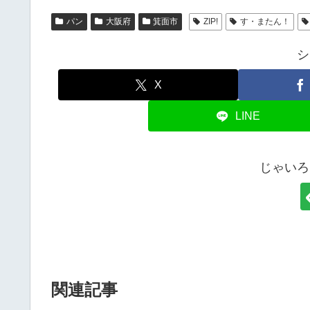
パン
大阪府
箕面市
ZIP!
す・またん！
シ
X
LINE
じゃいろ
関連記事