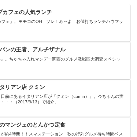
ブカフェの人気ランチ
カフェ』。モモコのOH！ソレ！み～よ！お値打ちランチハウマッ
パンの王者、アルチザナル
ル』。ちゃちゃ入れマンデー関西のグルメ激戦区大調査スペシャ
。
タリアン店 クミン
日前にあるイタリアン店が『クミン（cumin）』。今ちゃんの実
・（2017/9/13）で紹介。
のマンジェのとんかつ定食
が約4時間！！スマステーション 秋の行列グルメ待ち時間ベス