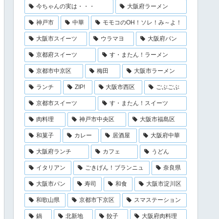
今ちゃんの実は・・・
大阪府ラーメン
神戸市
中華
モモコのOH！ソレ！み～よ！
大阪市スイーツ
ウラマヨ
大阪府パン
京都府スイーツ
す・またん！ラーメン
京都市中京区
梅田
大阪市ラーメン
ランチ
ZIP!
大阪市西区
ごぶごぶ
京都市スイーツ
す・またん！スイーツ
肉料理
神戸市中央区
大阪市福島区
和菓子
カレー
居酒屋
大阪府中華
大阪府ランチ
カフェ
うどん
イタリアン
ごきげん！ブランニュ
奈良県
大阪市パン
寿司
和食
大阪市淀川区
和歌山県
京都市下京区
スマステーション
鍋
北新地
餃子
大阪府肉料理