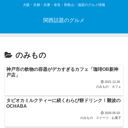
大阪・京都・兵庫・奈良・和歌山・滋賀のグルメ情報
関西話題のグルメ
のみもの
神戸市の飲物の容器がデカすぎるカフェ「珈琲OB新神
戸店」
2021.12.26
のみもの
カフェ
タピオカミルクティーに続くわらび餅ドリンク！難波の
OCHABA
2020.05.02
のみもの
スイーツ・お菓子