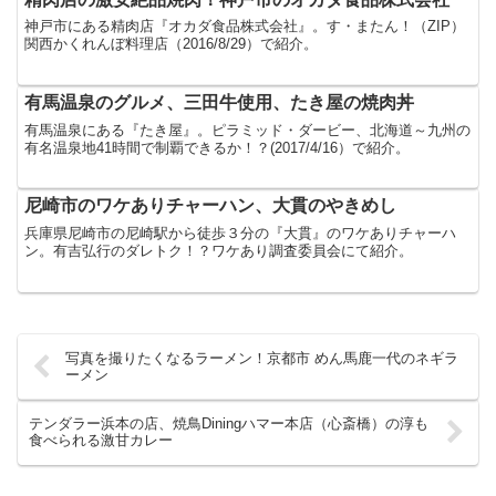
神戸市にある精肉店『オカダ食品株式会社』。す・またん！（ZIP）
関西かくれんぼ料理店（2016/8/29）で紹介。
有馬温泉のグルメ、三田牛使用、たき屋の焼肉丼
有馬温泉にある『たき屋』。ピラミッド・ダービー、北海道～九州の
有名温泉地41時間で制覇できるか！？(2017/4/16）で紹介。
尼崎市のワケありチャーハン、大貫のやきめし
兵庫県尼崎市の尼崎駅から徒歩３分の『大貫』のワケありチャーハ
ン。有吉弘行のダレトク！？ワケあり調査委員会にて紹介。
写真を撮りたくなるラーメン！京都市 めん馬鹿一代のネギラ
ーメン
テンダラー浜本の店、焼鳥Diningハマー本店（心斎橋）の淳も
食べられる激甘カレー