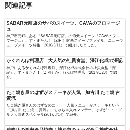
関連記事
SABAR元町店のサバのスイーツ、CAVAのフロマージ
ュ
神戸市元町にある『SABAR元町店』の仰天スイーツ『CAVAのフロ
マージュ』。す・またん！（ZIP!）関西スイーツファイル、ニューウ
ェーブスイーツ特集（2016/5/11）で紹介したました。
かくれんぼ料理店 大人気の社員食堂、深江化成の深記
神戸にあるかくれんぼ料理店、深江化成株式会社の社員食堂『深
記』。す・またん！（ZIP!）かくれんぼ料理店（2017/8/23）で紹
介。
たこ焼き屋のはずがステーキが人気 加古川 たこ焼 古
賀流
たこ焼き屋さんのはずなのに・・・人気メニューがステーキという
『加古川 たこ焼 古賀流』。ちゃちゃ入れマンデー、はずが・・・グ
ルメ大調査スペシャル(2017/3/14）で紹介。
精肉店の激安絶品焼肉！神戸市のオカダ食品株式会社