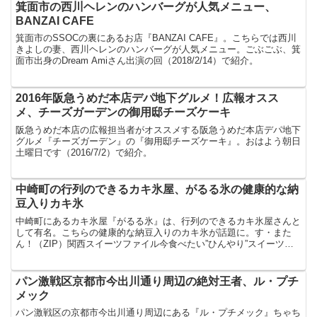
箕面市の西川ヘレンのハンバーグが人気メニュー、
BANZAI CAFE
箕面市のSSOCの裏にあるお店『BANZAI CAFE』。こちらでは西川
きよしの妻、西川ヘレンのハンバーグが人気メニュー。ごぶごぶ、箕
面市出身のDream Amiさん出演の回（2018/2/14）で紹介。
2016年阪急うめだ本店デパ地下グルメ！広報オスス
メ、チーズガーデンの御用邸チーズケーキ
阪急うめだ本店の広報担当者がオススメする阪急うめだ本店デパ地下
グルメ『チーズガーデン』の『御用邸チーズケーキ』。おはよう朝日
土曜日です（2016/7/2）で紹介。
中崎町の行列のできるカキ氷屋、がるる氷の健康的な納
豆入りカキ氷
中崎町にあるカキ氷屋『がるる氷』は、行列のできるカキ氷屋さんと
して有名。こちらの健康的な納豆入りのカキ氷が話題に。す・また
ん！（ZIP）関西スイーツファイル今食べたい”ひんやり”スイーツ
（2017/7/22）で紹介。
パン激戦区京都市今出川通り周辺の絶対王者、ル・プチ
メック
パン激戦区の京都市今出川通り周辺にある『ル・プチメック』ちゃち