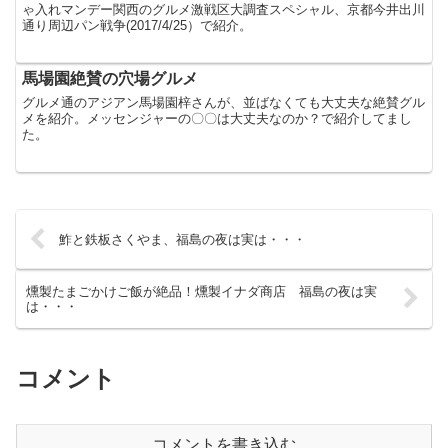
ゃ入れマンデー関西のグルメ激戦区大調査スペシャル、京都今井出川
通り周辺パン戦争(2017/4/25）で紹介。
馬場園絶賛の穴場グルメ
グルメ通のアジアン馬場園梓さんが、並ばなくても大丈夫な絶賛グル
メを紹介。メッセンジャーの〇〇は大丈夫なのか？で紹介してまし
た。
鮓と鉄板さくやま、福島の夜は実は・・・
燻製たまごかけご飯が絶品！燻製イナダ商店 福島の夜は実
は・・・
コメント
コメントを書き込む