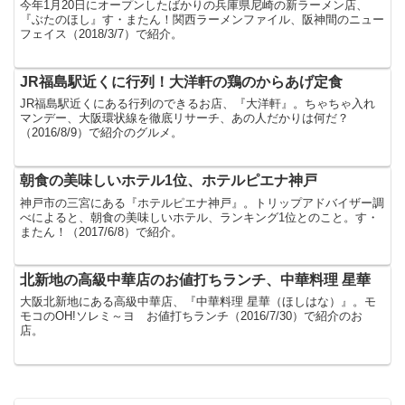
今年1月20日にオープンしたばかりの兵庫県尼崎の新ラーメン店、
『ぶたのほし』す・またん！関西ラーメンファイル、阪神間のニュー
フェイス（2018/3/7）で紹介。
JR福島駅近くに行列！大洋軒の鶏のからあげ定食
JR福島駅近くにある行列のできるお店、『大洋軒』。ちゃちゃ入れ
マンデー、大阪環状線を徹底リサーチ、あの人だかりは何だ？
（2016/8/9）で紹介のグルメ。
朝食の美味しいホテル1位、ホテルピエナ神戸
神戸市の三宮にある『ホテルピエナ神戸』。トリップアドバイザー調
べによると、朝食の美味しいホテル、ランキング1位とのこと。す・
またん！（2017/6/8）で紹介。
北新地の高級中華店のお値打ちランチ、中華料理 星華
大阪北新地にある高級中華店、『中華料理 星華（ほしはな）』。モ
モコのOH!ソレミ～ヨ お値打ちランチ（2016/7/30）で紹介のお
店。