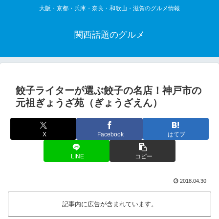
大阪・京都・兵庫・奈良・和歌山・滋賀のグルメ情報
関西話題のグルメ
餃子ライターが選ぶ餃子の名店！神戸市の
元祖ぎょうざ苑（ぎょうざえん）
X
Facebook
はてブ
LINE
コピー
2018.04.30
記事内に広告が含まれています。