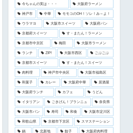
今ちゃんの実は・・・
大阪府ラーメン
神戸市
中華
モモコのOH！ソレ！み～よ！
ウラマヨ
大阪市スイーツ
大阪府パン
京都府スイーツ
す・またん！ラーメン
京都市中京区
梅田
大阪市ラーメン
ランチ
ZIP!
大阪市西区
ごぶごぶ
京都市スイーツ
す・またん！スイーツ
肉料理
神戸市中央区
大阪市福島区
和菓子
カレー
大阪府中華
居酒屋
大阪府ランチ
カフェ
うどん
イタリアン
ごきげん！ブランニュ
奈良県
大阪市パン
寿司
和食
大阪市淀川区
和歌山県
京都市下京区
スマステーション
鍋
北新地
餃子
大阪府肉料理