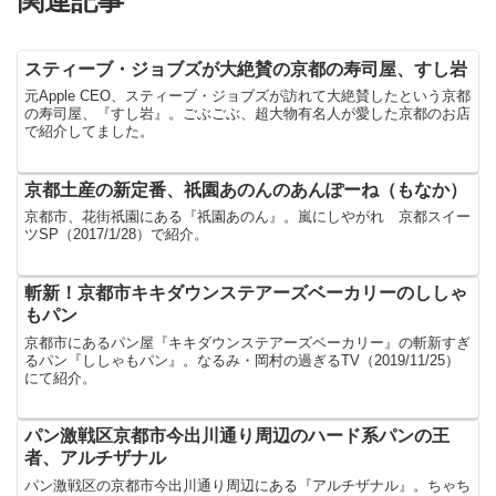
関連記事
スティーブ・ジョブズが大絶賛の京都の寿司屋、すし岩
元Apple CEO、スティーブ・ジョブズが訪れて大絶賛したという京都
の寿司屋、『すし岩』。ごぶごぶ、超大物有名人が愛した京都のお店
で紹介してました。
京都土産の新定番、祇園あのんのあんぽーね（もなか）
京都市、花街祇園にある『祇園あのん』。嵐にしやがれ 京都スイー
ツSP（2017/1/28）で紹介。
斬新！京都市キキダウンステアーズベーカリーのししゃ
もパン
京都市にあるパン屋『キキダウンステアーズベーカリー』の斬新すぎ
るパン『ししゃもパン』。なるみ・岡村の過ぎるTV（2019/11/25）
にて紹介。
パン激戦区京都市今出川通り周辺のハード系パンの王
者、アルチザナル
パン激戦区の京都市今出川通り周辺にある『アルチザナル』。ちゃち