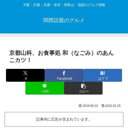
大阪・京都・兵庫・奈良・和歌山・滋賀のグルメ情報
関西話題のグルメ
京都山科、お食事処 和（なごみ）のあん
こカツ！
X
Facebook
はてブ
LINE
コピー
2018.06.16
2020.01.25
記事内に広告が含まれています。