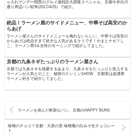
ゃ入れマンデー関西のグルメ激戦区大調査スペシャル、京都今井出川
通り周辺パン戦争(2017/4/25）で紹介。
絶品！ラーメン屋のサイドメニュー、中華そば高安のか
らあげ
ラーメン屋さんのサイドメニューも侮れないらしい。中華そば高安の
からあげは絶品すぎて絶大な人気があるそうです！やまとナゼ？し
こ、ラーメン男3＆女性のモーニングで紹介してました。
京都の九条ネギたっぷりのラーメン屋さん
京都では九条ネギを熱愛するあまり、九条ネギをたっぷりと投入する
ラーメンが人気とのこと。秘密のケンミンSHOW、京都実は超濃厚
ラーメン好きで紹介してました。
ラーメンを挟んだ斬新なパン、京都のHAPPY BUNS
味噌のチョコ？京都・大原の里 味噌庵の白みそ生チョコレー
ト