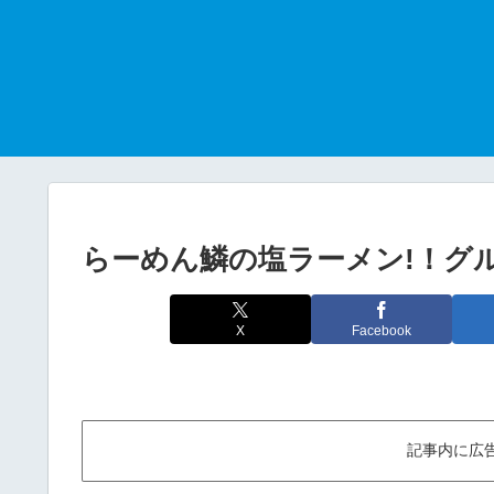
らーめん鱗の塩ラーメン!！グ
X
Facebook
記事内に広