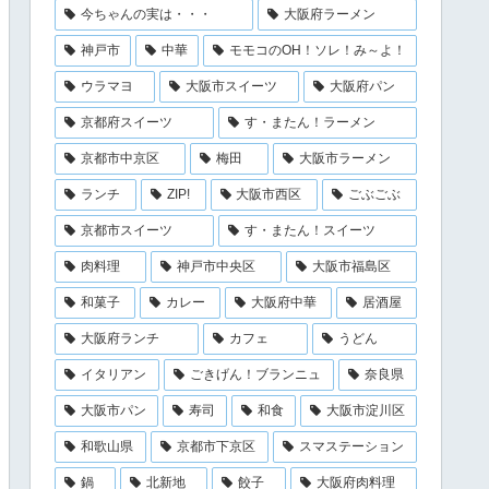
今ちゃんの実は・・・
大阪府ラーメン
神戸市
中華
モモコのOH！ソレ！み～よ！
ウラマヨ
大阪市スイーツ
大阪府パン
京都府スイーツ
す・またん！ラーメン
京都市中京区
梅田
大阪市ラーメン
ランチ
ZIP!
大阪市西区
ごぶごぶ
京都市スイーツ
す・またん！スイーツ
肉料理
神戸市中央区
大阪市福島区
和菓子
カレー
大阪府中華
居酒屋
大阪府ランチ
カフェ
うどん
イタリアン
ごきげん！ブランニュ
奈良県
大阪市パン
寿司
和食
大阪市淀川区
和歌山県
京都市下京区
スマステーション
鍋
北新地
餃子
大阪府肉料理