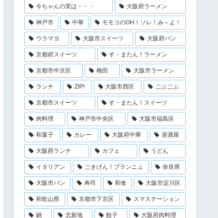
今ちゃんの実は・・・
大阪府ラーメン
神戸市
中華
モモコのOH！ソレ！み～よ！
ウラマヨ
大阪市スイーツ
大阪府パン
京都府スイーツ
す・またん！ラーメン
京都市中京区
梅田
大阪市ラーメン
ランチ
ZIP!
大阪市西区
ごぶごぶ
京都市スイーツ
す・またん！スイーツ
肉料理
神戸市中央区
大阪市福島区
和菓子
カレー
大阪府中華
居酒屋
大阪府ランチ
カフェ
うどん
イタリアン
ごきげん！ブランニュ
奈良県
大阪市パン
寿司
和食
大阪市淀川区
和歌山県
京都市下京区
スマステーション
鍋
北新地
餃子
大阪府肉料理