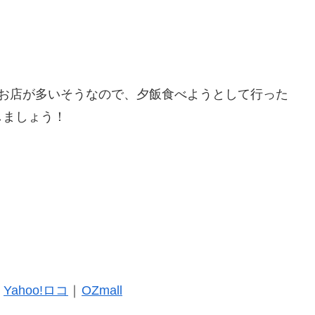
うお店が多いそうなので、夕飯食べようとして行った
しましょう！
｜
Yahoo!ロコ
｜
OZmall