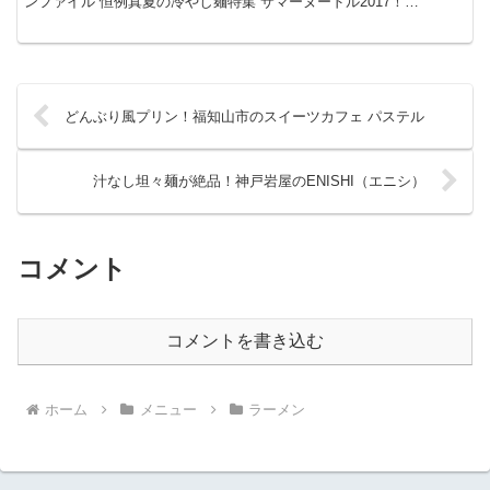
ンファイル 恒例真夏の冷やし麺特集 サマーヌードル2017！
（2017/7/31）で紹介。
どんぶり風プリン！福知山市のスイーツカフェ パステル
汁なし坦々麺が絶品！神戸岩屋のENISHI（エニシ）
コメント
コメントを書き込む
ホーム
メニュー
ラーメン