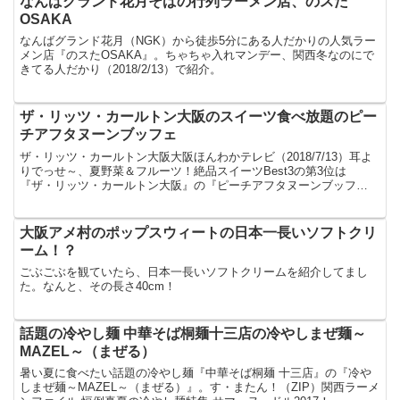
なんばグランド花月そばの行列ラーメン店、のスた
OSAKA
なんばグランド花月（NGK）から徒歩5分にある人だかりの人気ラー
メン店『のスたOSAKA』。ちゃちゃ入れマンデー、関西冬なのにで
きてる人だかり（2018/2/13）で紹介。
ザ・リッツ・カールトン大阪のスイーツ食べ放題のピー
チアフタヌーンブッフェ
ザ・リッツ・カールトン大阪大阪ほんわかテレビ（2018/7/13）耳よ
りでっせ～、夏野菜＆フルーツ！絶品スイーツBest3の第3位は
『ザ・リッツ・カールトン大阪』の『ピーチアフタヌーンブッフ
ェ』。夏限定の『ザ・リッツ・カールトン大阪』のピー...
大阪アメ村のポップスウィートの日本一長いソフトクリ
ーム！？
ごぶごぶを観ていたら、日本一長いソフトクリームを紹介してまし
た。なんと、その長さ40cm！
話題の冷やし麺 中華そば桐麺十三店の冷やしまぜ麺～
MAZEL～（まぜる）
暑い夏に食べたい話題の冷やし麺『中華そば桐麺 十三店』の『冷や
しまぜ麺～MAZEL～（まぜる）』。す・またん！（ZIP）関西ラーメ