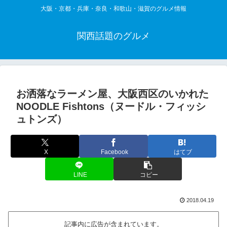
大阪・京都・兵庫・奈良・和歌山・滋賀のグルメ情報
関西話題のグルメ
お洒落なラーメン屋、大阪西区のいかれた
NOODLE Fishtons（ヌードル・フィッシ
ュトンズ）
X
Facebook
はてブ
LINE
コピー
2018.04.19
記事内に広告が含まれています。