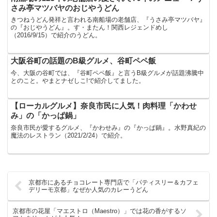
さみ亭マツバヤのおじやうどん
きつねうどん発祥と言われる南船場の老舗店、『うさみ亭マツバヤ』
の『おじやうどん』。す・またん！関西レジェンドめし
（2016/9/15）で紹介のうどん。
大阪谷町の話題のB級グルメ、谷町ペペ飯
今、大阪の谷町では、『谷町ペペ飯』と言うB級グルメが話題沸騰中
とのこと。やまとナゼしこ!で紹介してました。
【ローカルグルメ】奈良市民に人気！肉料理「かわせ
み」の「かっぱ鍋」
奈良市民が愛するグルメ、『かわせみ』の『かっぱ鍋』。水野真紀の
魔法のレストラン（2021/2/24）で紹介。
京都市にあるチョコレート専門店で「パティスリー＆カフェ
デリーモ京都」なぜか人気のカレーうどん
京都市の花屋「マエストロ（Maestro）」では花の香がするソ