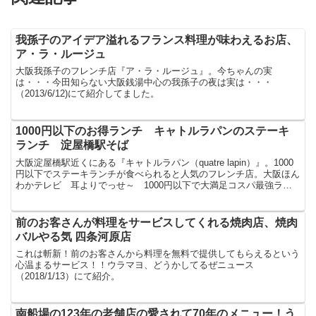
我孫子のアイデア溢れるフランス料理が味わえるお店、
ア・ラ・ルージュ
大阪我孫子のフレンチ店『ア・ラ・ルージュ』。今ちゃんの実
は・・・今田知らない大阪銭湯中心の我孫子の夜は実は・・・
（2013/6/12)にて紹介してました。
1000円以下のお得ランチ キャトルラパンのステーキ
ランチ 淀屋橋駅そば
大阪淀屋橋駅近くにある『キャトルラパン（quatre lapin）』。1000
円以下でステーキランチが食べられると人気のフレンチ店。大阪ほん
わかテレビ 耳よりでっせ～ 1000円以下で大満足コスパ最強ラン
チ ベスト3（2017/10/27）...
前のお客さんが料理をサービスしてくれる焼肉店、焼肉
バルやる気 四条河原店
これは斬新！前のお客さんから料理を無料で提供してもらえるという
心温まるサービス！！ウラマヨ、どうかしてるぜニュース
（2018/1/13）にて紹介。
南船場の123年の老舗店の愛されて70年のメニュー！う