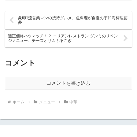
象印1流営業マンの接待グルメ、魚料理が自慢の宇和海料理藝
夢
適正価格ハウマッチ！？ コリアンレストラン ダンミのリベン
ジメニュー、チーズオサムぷるこぎ
コメント
コメントを書き込む
ホーム
メニュー
中華