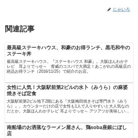
じゃいろ
関連記事
最高級ステーキハウス、和豪のお得ランチ、黒毛和牛の
ステーキ丼
最高級ステーキハウス、『ステーキハウス 和豪』。大阪ほんわかテ
レビ 耳よりでっせ～ 脅威のコスパで大満足！あこがれの高級店の
絶品お得ランチ（2016/11/25）で紹介のお店。
女性に人気！大阪駅前第2ビルの水卜（みうら）の麻婆
焼きそば定食
大阪駅前第2ビル地下2階にある『大阪梅田焼きそば専門水卜（みう
ら）』。カウンターだけの店で女性も1人で入りやすいと大人気なの
だとか。大阪ほんわかテレビ 耳よりでっせ～ アツアツが美味しい！
女性に人気の絶品粉もんグルメSP（2019/11/2...
南船場のお洒落なラーメン屋さん、鶏soba座銀にぼし
店