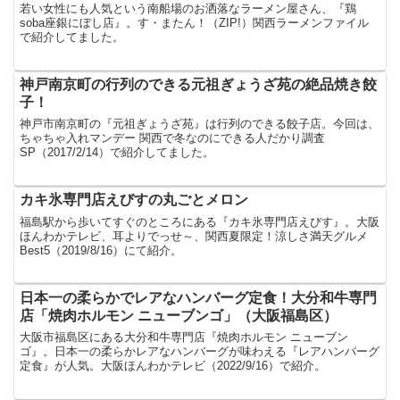
若い女性にも人気という南船場のお洒落なラーメン屋さん、『鶏
soba座銀にぼし店』。す・またん！（ZIP!）関西ラーメンファイル
で紹介してました。
神戸南京町の行列のできる元祖ぎょうざ苑の絶品焼き餃
子！
神戸市南京町の『元祖ぎょうざ苑』は行列のできる餃子店。今回は、
ちゃちゃ入れマンデー 関西で冬なのにできる人だかり調査
SP（2017/2/14）で紹介してました。
カキ氷専門店えびすの丸ごとメロン
福島駅から歩いてすぐのところにある『カキ氷専門店えびす』。大阪
ほんわかテレビ、耳よりでっせ～、関西夏限定！涼しさ満天グルメ
Best5（2019/8/16）にて紹介。
日本一の柔らかでレアなハンバーグ定食！大分和牛専門
店「焼肉ホルモン ニューブンゴ」（大阪福島区）
大阪市福島区にある大分和牛専門店『焼肉ホルモン ニューブン
ゴ』。日本一の柔らかレアなハンバーグが味わえる『レアハンバーグ
定食』が人気。大阪ほんわかテレビ（2022/9/16）で紹介。