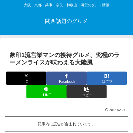
大阪・京都・兵庫・奈良・和歌山・滋賀のグルメ情報
関西話題のグルメ
象印1流営業マンの接待グルメ、究極のラ
ーメンライスが味わえる大陸風
X
Facebook
はてブ
LINE
コピー
2018.02.27
記事内に広告が含まれています。