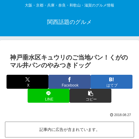
大阪・京都・兵庫・奈良・和歌山・滋賀のグルメ情報
関西話題のグルメ
神戸垂水区キュウリのご当地パン！くがの
マル井パンのやみつきドッグ
X
Facebook
はてブ
LINE
コピー
2018.08.27
記事内に広告が含まれています。