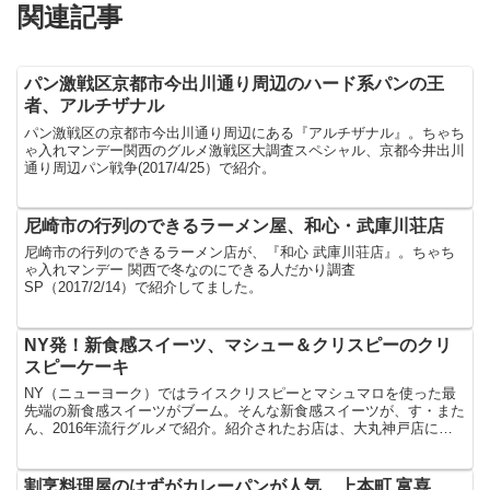
関連記事
パン激戦区京都市今出川通り周辺のハード系パンの王
者、アルチザナル
パン激戦区の京都市今出川通り周辺にある『アルチザナル』。ちゃち
ゃ入れマンデー関西のグルメ激戦区大調査スペシャル、京都今井出川
通り周辺パン戦争(2017/4/25）で紹介。
尼崎市の行列のできるラーメン屋、和心・武庫川荘店
尼崎市の行列のできるラーメン店が、『和心 武庫川荘店』。ちゃち
ゃ入れマンデー 関西で冬なのにできる人だかり調査
SP（2017/2/14）で紹介してました。
NY発！新食感スイーツ、マシュー＆クリスピーのクリ
スピーケーキ
NY（ニューヨーク）ではライスクリスピーとマシュマロを使った最
先端の新食感スイーツがブーム。そんな新食感スイーツが、す・また
ん、2016年流行グルメで紹介。紹介されたお店は、大丸神戸店にあ
る『マシュー＆クリスピー』。
割烹料理屋のはずがカレーパンが人気 上本町 富喜