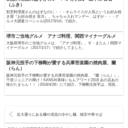
（ふき）
割烹料理屋さんのはずなのに・・・オムライスが人気というお好み焼
き屋『お好み焼き 双月』。ちゃちゃ入れマンデー、はずが・・・グ
ルメ大調査スペシャル(2017/3/14）で紹介。
堺市ご当地グルメ アナゴ料理、関西マイナーグルメ
大阪府堺市のご当地グルメは、『アナゴ料理』。す・またん！関西マ
イナーグルメ（2017/1/17）で紹介してました。
阪神元投手の下柳剛が愛する兵庫苦楽園の焼肉屋、蘭
（らん）
阪神元投手の下柳剛が愛する兵庫苦楽園の焼肉屋、『蘭（らん）』。
千原ジュニアの輝け！KANSAI美味いもんアワード2018 あの店あの
味がたまらん！！（2018/4/28）にて紹介。下柳剛元投手は、現役時
代も引退してからも、よく通っているのだ...
近大通りにある麺や清流の冷やし麺、猫舌中華そば