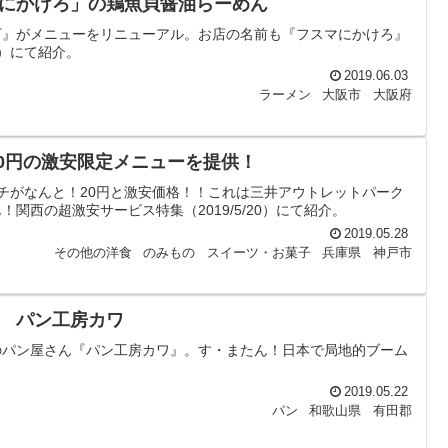
にかけろ」の鶏魚貝醤油らーめん
丁』がメニューをリニューアル。お店の名前も『フスマにかけろ』
9）にて紹介。
2019.06.03
ラーメン
大阪市
大阪府
0円の激安限定メニューを提供！
ンチがなんと！20円と激安価格！！これは三井アウトレットパーク
西の超激安サービス特集（2019/5/20）にて紹介。
2019.05.28
その他の洋食
のみもの
スイーツ・お菓子
兵庫県
神戸市
 パン工房カワ
のパン屋さん『パン工房カワ』。す・またん！日本で局地的ブーム
2019.05.22
パン
和歌山県
有田郡