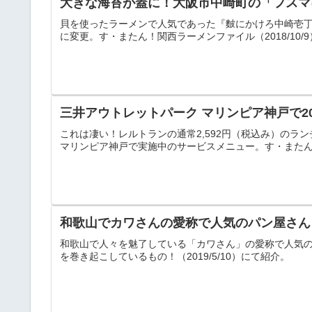
大きな海苔が蓋に！大阪市中崎町の「フスマ
貝を使ったラーメンで人気であった『麬にかけろ中崎壱
に変更。す・またん！関西ラーメンファイル（2018/10/
三井アウトレットパーク マリンピア神戸で2
これは凄い！レルトランの通常2,592円（税込み）のラ
マリンピア神戸で実施中のサービスメニュー。す・またん！関
和歌山でカワさんの愛称で人気のパン屋さん
和歌山で人々を魅了している「カワさん」の愛称で人気
を巻き起こしているもの！（2019/5/10）にて紹介。