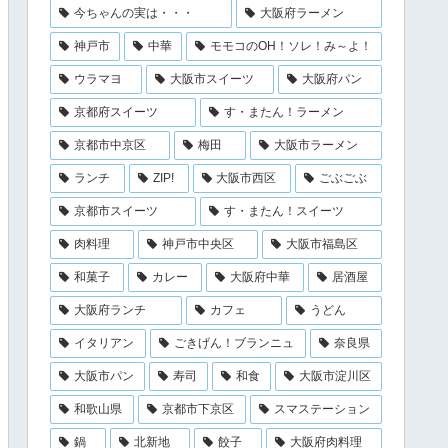
今ちゃんの実は・・・
大阪府ラーメン
神戸市
中華
モモコのOH！ソレ！み～よ！
ウラマヨ
大阪市スイーツ
大阪府パン
京都府スイーツ
す・またん！ラーメン
京都市中京区
梅田
大阪市ラーメン
ランチ
ZIP!
大阪市西区
ごぶごぶ
京都市スイーツ
す・またん！スイーツ
肉料理
神戸市中央区
大阪市福島区
和菓子
カレー
大阪府中華
居酒屋
大阪府ランチ
カフェ
うどん
イタリアン
ごきげん！ブランニュ
奈良県
大阪市パン
寿司
和食
大阪市淀川区
和歌山県
京都市下京区
スマステーション
鍋
北新地
餃子
大阪府肉料理