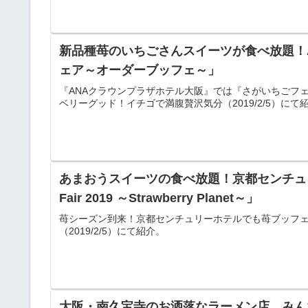
新品種苺のいちごさんスイーツが食べ放題！
ェア～オーダーブッフェ～」
『ANAクラウンプラザホテル大阪』では『さがいちごフ
ベリーグッド！イチゴで満腹贅沢気分（2019/2/5）にて
あまおうスイーツの食べ放題！京都センチュリーホ
Fair 2019 ～Strawberry Planet～」
苺シーズン到来！京都センチュリーホテルでも苺ブッフ
（2019/2/5）にて紹介。
大阪・南久宝寺のお洒落なラーメン店、みん