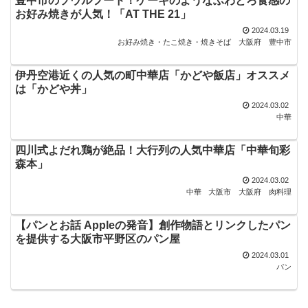
豊中市のソウルフード！ケーキのようなふわとろ食感の
お好み焼きが人気！「AT THE 21」
2024.03.19
お好み焼き・たこ焼き・焼きそば
大阪府
豊中市
伊丹空港近くの人気の町中華店「かどや飯店」オススメ
は「かどや丼」
2024.03.02
中華
四川式よだれ鶏が絶品！大行列の人気中華店「中華旬彩
森本」
2024.03.02
中華
大阪市
大阪府
肉料理
【パンとお話 Appleの発音】創作物語とリンクしたパン
を提供する大阪市平野区のパン屋
2024.03.01
パン