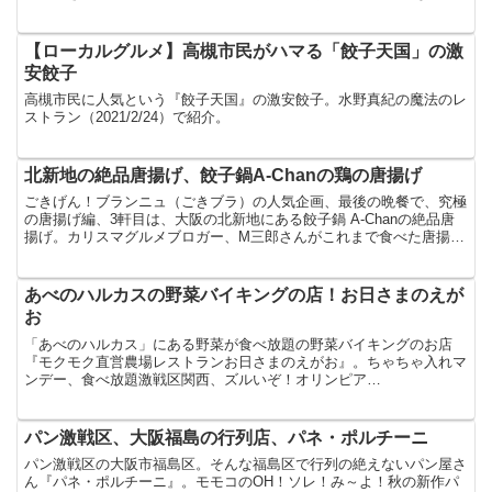
か？で紹介してました。
【ローカルグルメ】高槻市民がハマる「餃子天国」の激
安餃子
高槻市民に人気という『餃子天国』の激安餃子。水野真紀の魔法のレ
ストラン（2021/2/24）で紹介。
北新地の絶品唐揚げ、餃子鍋A-Chanの鶏の唐揚げ
ごきげん！ブランニュ（ごきブラ）の人気企画、最後の晩餐で、究極
の唐揚げ編、3軒目は、大阪の北新地にある餃子鍋 A-Chanの絶品唐
揚げ。カリスマグルメブロガー、M三郎さんがこれまで食べた唐揚げ
の中で最高の唐揚げと推す、唐揚げです。
あべのハルカスの野菜バイキングの店！お日さまのえが
お
「あべのハルカス」にある野菜が食べ放題の野菜バイキングのお店
『モクモク直営農場レストランお日さまのえがお』。ちゃちゃ入れマ
ンデー、食べ放題激戦区関西、ズルいぞ！オリンピア
SP（2018/9/18）で紹介。
パン激戦区、大阪福島の行列店、パネ・ポルチーニ
パン激戦区の大阪市福島区。そんな福島区で行列の絶えないパン屋さ
ん『パネ・ポルチーニ』。モモコのOH！ソレ！み～よ！秋の新作パ