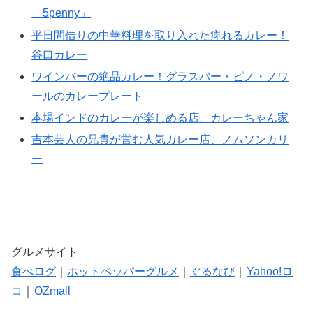
「5penny」
平日間借りの中華料理を取り入れた痺れるカレー！
谷口カレー
ワインバーの絶品カレー！グラスバー・ピノ・ノワ
ールのカレープレート
本場インドのカレーが楽しめる店、カレーちゃん家
吉本芸人の兄貴が営む人気カレー店、ノムソンカリ
ー
グルメサイト
食べログ
｜
ホットペッパーグルメ
｜
ぐるなび
｜
Yahoo!ロ
コ
｜
OZmall